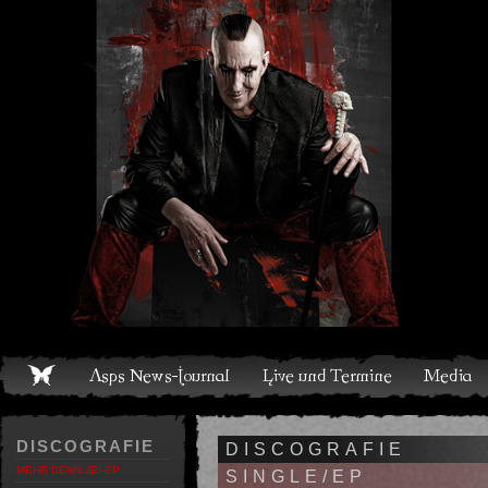
Live und Termine
Media
Shop
Band
Discografie
DISCOGRAFIE
DISCOGRAFIE
MEHR DENN JE!-EP
SINGLE/EP