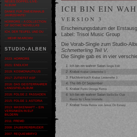
NEUES DOPPEL-LIVE-
ALBUM!
ICH BIN EIN WAH
DANKE FÜR ZWEIEINHALB
JAHRZEHNTE!
VERSION 3
HORRORS – A COLLECTION
OF GOTHIC NOVELLAS
Erscheinungsdatum der Erstausg
ICH, DER TEUFEL UND DU
Label: Trisol Music Group
…MEHR IM ARCHIV
Die Vorab-Single zum Studio-Al
STUDIO-ALBEN
Schmetterling Teil V
.
Die Single gab es in vier versch
2023: HORRORS
2021: ENDLICH!
1.
Ich bin ein wahrer Satan
Single Edit
2.
Krabat
2019: KOSMONAUTILUS
Krabat Liederreihe 1
3.
Fluchtversuch
Krabat Liederreihe 3
2017: ZUTIEFST ASP
4.
The 6th Of September
2016: DAS GEISTERFAHRER
LANGSPIELALBUM
5.
Krabat
Punto Omega Remix
6.
Ich bin ein wahrer Satan
2016: FOLGE 2: FASSADEN
SixSixSix Club
Remix by L’Âme Imortelle
2015: FOLGE 1: ASTORIA
7.
Krabat
Tonda Remix von Jesus On Extasy
2013: MASKENHAFT – EIN
VERSINKEN IN ELF
BILDERN
2011: FREMD
2008: ZAUBERERBRUDER
2007: REQUIEMBRYO