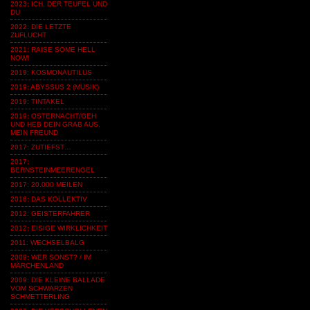
2023: ICH, DER TEUFEL UND
DU
2022: DIE LETZTE
ZUFLUCHT
2021: RAISE SOME HELL
NOW!
2019: KOSMONAUTILUS
2019: ABYSSUS 2 (MUSIK)
2019: TINTAKEL
2019: OSTERNACHT/GEH
UND HEB DEIN GRAB AUS,
MEIN FREUND
2017: ZUTIEFST…
2017:
BERNSTEINMEERENGEL
2017: 20.000 MEILEN
2016: DAS KOLLEKTIV
2012: GEISTERFAHRER
2012: EISIGE WIRKLICHKEIT
2011: WECHSELBALG
2009: WER SONST? / IM
MÄRCHENLAND
2009: DIE KLEINE BALLADE
VOM SCHWARZEN
SCHMETTERLING