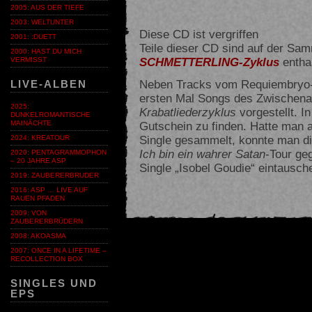
2005: AUS DER TIEFE
2003: WELTUNTER
Diese CD ist vergriffen
2001: :DUETT
Teile dieser CD sind auf der Sa
2000: HAST DU MICH
SCHMETTERLING-Zyklus
entha
VERMISST
Neben Tracks vom Requiembryo-
LIVE-ALBEN
ersten Mal Songs des Zwischen
2025:
Krabatliederzyklus
vorgestellt. I
DUNKELROMANTISCHE
Gutschein zu finden. Hatte man a
MAINÄCHTE
Single gesammelt, konnte man d
2024: KREATOUR
Ich bin ein wahrer Satan
-Tour geg
2020: PENTAGRAMMOPHON
– 20 JAHRE ASP
Single „Isobel Goudie“ eintausch
2019: ZAUBERERBRUDER
2016: ASP … LIVE AUF
RAUEN PFADEN
2009: VON
ZAUBERERBRÜDERN
2008: AKOASMA
2007: ONCE IN A LIFETIME –
RECOLLECTION BOX
SINGLES UND
EPS