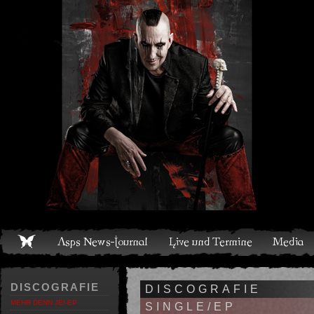
Live und Termine
Media
Shop
Band
Discografie
DISCOGRAFIE
DISCOGRAFIE
MEHR DENN JE!-EP
SINGLE/EP