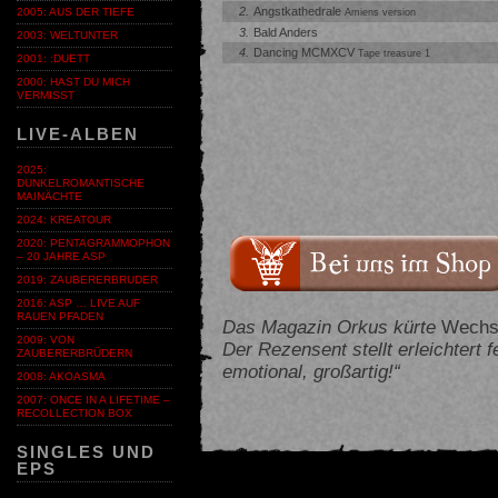
2.
Angstkathedrale
2005: AUS DER TIEFE
Amiens version
3.
Bald Anders
2003: WELTUNTER
4.
Dancing MCMXCV
Tape treasure 1
2001: :DUETT
2000: HAST DU MICH
VERMISST
LIVE-ALBEN
2025:
DUNKELROMANTISCHE
MAINÄCHTE
2024: KREATOUR
2020: PENTAGRAMMOPHON
– 20 JAHRE ASP
2019: ZAUBERERBRUDER
2016: ASP … LIVE AUF
RAUEN PFADEN
Das Magazin Orkus kürte
Wechs
2009: VON
Der Rezensent stellt erleichtert 
ZAUBERERBRÜDERN
emotional, großartig!“
2008: AKOASMA
2007: ONCE IN A LIFETIME –
RECOLLECTION BOX
SINGLES UND
EPS