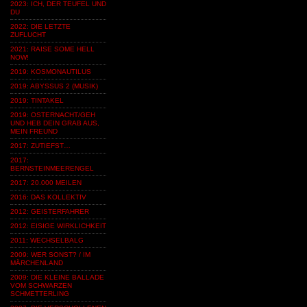
2023: ICH, DER TEUFEL UND
DU
2022: DIE LETZTE
ZUFLUCHT
2021: RAISE SOME HELL
NOW!
2019: KOSMONAUTILUS
2019: ABYSSUS 2 (MUSIK)
2019: TINTAKEL
2019: OSTERNACHT/GEH
UND HEB DEIN GRAB AUS,
MEIN FREUND
2017: ZUTIEFST…
2017:
BERNSTEINMEERENGEL
2017: 20.000 MEILEN
2016: DAS KOLLEKTIV
2012: GEISTERFAHRER
2012: EISIGE WIRKLICHKEIT
2011: WECHSELBALG
2009: WER SONST? / IM
MÄRCHENLAND
2009: DIE KLEINE BALLADE
VOM SCHWARZEN
SCHMETTERLING