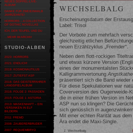
NEUES DOPPEL-LIVE-
ALBUM!
WECHSELBALG
DANKE FÜR ZWEIEINHALB
JAHRZEHNTE!
Erscheinungsdatum der Erstausg
HORRORS – A COLLECTION
Label: Trisol
OF GOTHIC NOVELLAS
ICH, DER TEUFEL UND DU
Der Vorbote zum mehrfach vers
…MEHR IM ARCHIV
gleichzeitig etlichen Befürchtun
neuen Erzählzyklus „Fremder“.
STUDIO-ALBEN
Neben dem flott-rockigen Titeltrac
2023: HORRORS
und etwas kürzere Version (Engl
2021: ENDLICH!
eines der monumentalsten Stücke
2019: KOSMONAUTILUS
Kalligrammvertonung
Angstkathe
2017: ZUTIEFST ASP
präsentiert sich die Band wieder 
2016: DAS GEISTERFAHRER
Für diese Spekulationen war natür
LANGSPIELALBUM
Coverversion des Ougenweide-K
2016: FOLGE 2: FASSADEN
die in einer frühen Version im Ne
2015: FOLGE 1: ASTORIA
ASP nun so klingen? Die Gerücht
2013: MASKENHAFT – EIN
VERSINKEN IN ELF
sich genüsslich in augenzwinke
BILDERN
Mit einer echten Rarität aus dem
2011: FREMD
Ära endet die Maxi-Single.
2008: ZAUBERERBRUDER
2007: REQUIEMBRYO
1.
Wechselbalg